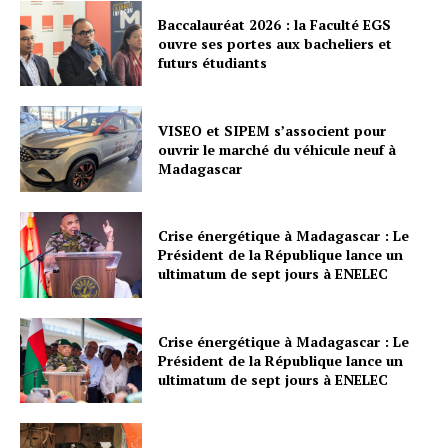
Baccalauréat 2026 : la Faculté EGS
ouvre ses portes aux bacheliers et
futurs étudiants
Découvrez l'actualité sous un nouveau jour
avec notre sélection captivante d'articles, de
reportages et de chroniques qui vous
VISEO et SIPEM s’associent pour
tiendront informé(e) et inspiré(e). Parcourez
ouvrir le marché du véhicule neuf à
notre menu varié pour une expérience de
Madagascar
lecture riche et diversifiée
Accueil
Crise énergétique à Madagascar : Le
Actualités
Président de la République lance un
ultimatum de sept jours à ENELEC
Reportage
Lifestyle
Contact
Crise énergétique à Madagascar : Le
Président de la République lance un
ultimatum de sept jours à ENELEC