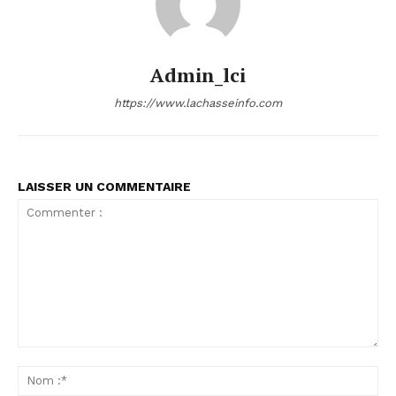
Admin_lci
https://www.lachasseinfo.com
LAISSER UN COMMENTAIRE
Commenter
:
No
:*